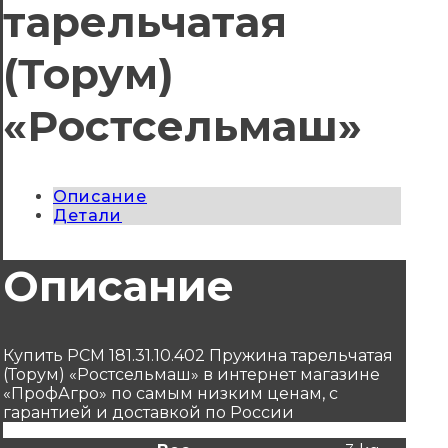
тарельчатая
(Торум)
«Ростсельмаш»
Описание
Детали
Описание
Купить РСМ 181.31.10.402 Пружина тарельчатая
(Торум) «Ростсельмаш» в интернет магазине
«ПрофАгро» по самым низким ценам, с
гарантией и доставкой по России