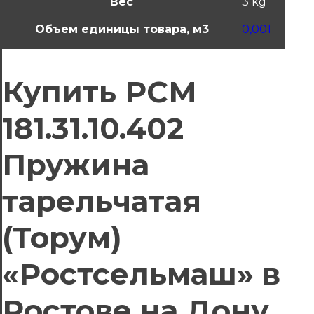
Вес
3 kg
Объем единицы товара, м3
0,001
Купить РСМ
181.31.10.402
Пружина
тарельчатая
(Торум)
«Ростсельмаш» в
Ростове на Дону