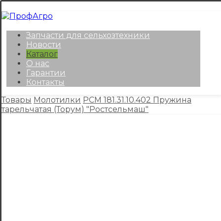
Запчасти для сельхозтехники
Новости
Каталог
О нас
Гарантии
Контакты
Товары
Молотилки
РСМ 181.31.10.402 Пружина
тарельчатая (Торум) "Ростсельмаш"