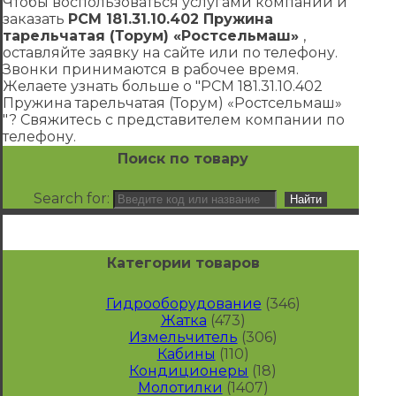
Чтобы воспользоваться услугами компании и
заказать
РСМ 181.31.10.402 Пружина
тарельчатая (Торум) «Ростсельмаш»
,
оставляйте заявку на сайте или по телефону.
Звонки принимаются в рабочее время.
Желаете узнать больше о "РСМ 181.31.10.402
Пружина тарельчатая (Торум) «Ростсельмаш»
"? Свяжитесь с представителем компании по
телефону.
Поиск по товару
Search for:
Категории товаров
Гидрооборудование
(346)
Жатка
(473)
Измельчитель
(306)
Кабины
(110)
Кондиционеры
(18)
Молотилки
(1407)