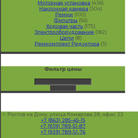
Моторная установка
(436)
Наклонная камера
(304)
Ремни
(100)
Фильтры
(56)
Ходовая часть
(175)
Электрооборудование
(182)
Цепи
(8)
Ремкомплект Редуктора
(3)
Фильтр цены
г. Ростов на Дону, улица Комарова 28, офис 33
+7 (863) 285-45-15
+7 (939) 789-51-87
+7 (939) 789-51-76