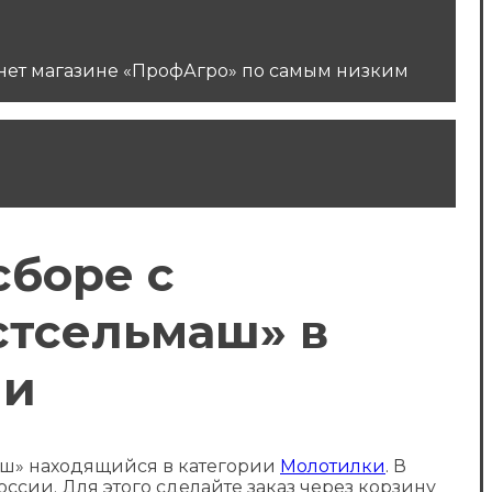
тернет магазине «ПрофАгро» по самым низким
сборе с
остсельмаш» в
ии
ьмаш» находящийся в категории
Молотилки
. В
ссии. Для этого сделайте заказ через корзину