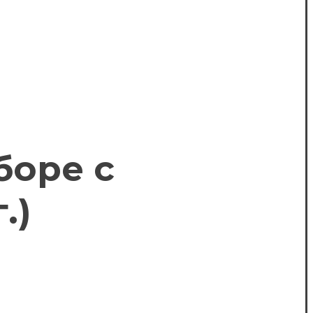
боре с
.)