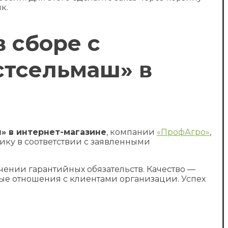
к.
в сборе с
остсельмаш» в
ш» в интернет-магазине
, компании
«ПрофАгро»
,
ику в соответствии с заявленными
чении гарантийных обязательств. Качество —
е отношения с клиентами организации. Успех