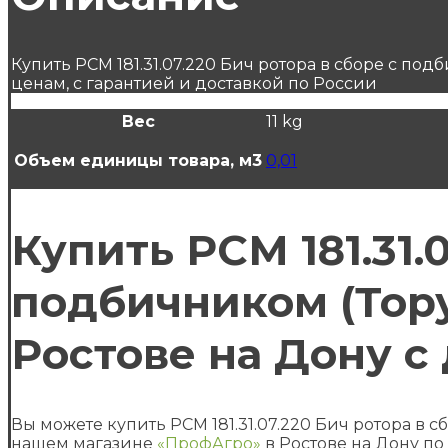
Купить РСМ 181.31.07.220 Бич ротора в сборе с по
ценам, с гарантией и доставкой по России
Вес
11 kg
Объем единицы товара, м3
0,01
Купить РСМ 181.31.
подбичником (Торум
Ростове на Дону с
Вы можете купить РСМ 181.31.07.220 Бич ротора в 
нашем магазине
«ПрофАгро»
в Ростове на Дону по