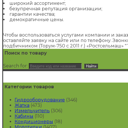
широкий ассортимент;
безупречная репутация организации;
гарантии качества;
демократичные цены.
Чтобы воспользоваться услугами компании и зака
оставляйте заявку на сайте или по телефону. Звонк
подбичником (Торум-750 с 2011 г.) «Ростсельмаш» 
Поиск по товару
Search for:
Категории товаров
Гидрооборудование
(346)
Жатка
(473)
Измельчитель
(306)
Кабины
(110)
Кондиционеры
(18)
Молотилки
(1407)