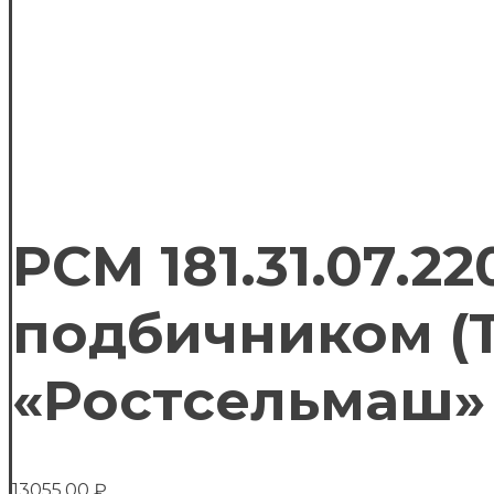
РСМ 181.31.07.2
подбичником (То
«Ростсельмаш»
13055.00
₽