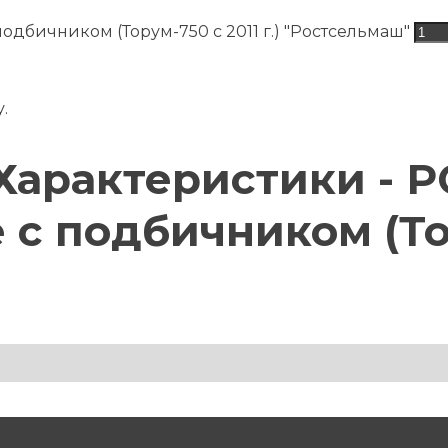
подбичником (Торум-750 с 2011 г.) "Ростсельмаш"
.
арактеристики - РСМ
 с подбичником (Тор