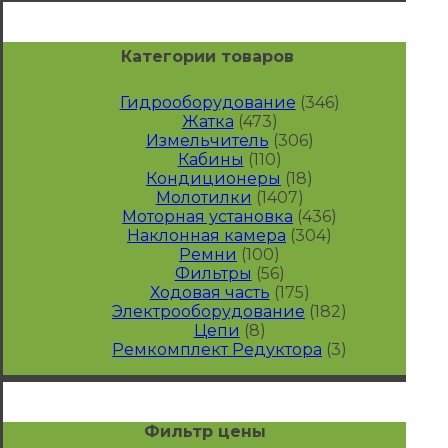
Категории товаров
Гидрооборудование
(346)
Жатка
(473)
Измельчитель
(306)
Кабины
(110)
Кондиционеры
(18)
Молотилки
(1407)
Моторная установка
(436)
Наклонная камера
(304)
Ремни
(100)
Фильтры
(56)
Ходовая часть
(175)
Электрооборудование
(182)
Цепи
(8)
Ремкомплект Редуктора
(3)
Фильтр цены