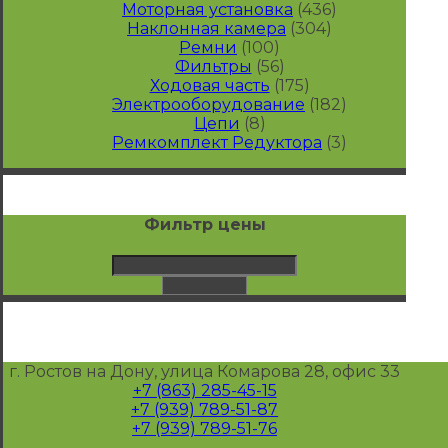
Моторная установка
(436)
Наклонная камера
(304)
Ремни
(100)
Фильтры
(56)
Ходовая часть
(175)
Электрооборудование
(182)
Цепи
(8)
Ремкомплект Редуктора
(3)
Фильтр цены
г. Ростов на Дону, улица Комарова 28, офис 33
+7 (863) 285-45-15
+7 (939) 789-51-87
+7 (939) 789-51-76