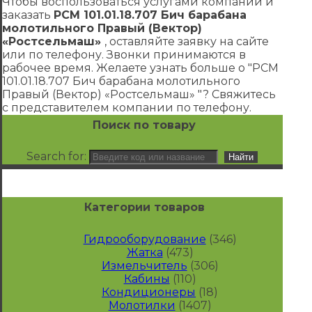
Чтобы воспользоваться услугами компании и
заказать
РСМ 101.01.18.707 Бич барабана
молотильного Правый (Вектор)
«Ростсельмаш»
, оставляйте заявку на сайте
или по телефону. Звонки принимаются в
рабочее время. Желаете узнать больше о "РСМ
101.01.18.707 Бич барабана молотильного
Правый (Вектор) «Ростсельмаш» "? Свяжитесь
с представителем компании по телефону.
Поиск по товару
Search for:
Категории товаров
Гидрооборудование
(346)
Жатка
(473)
Измельчитель
(306)
Кабины
(110)
Кондиционеры
(18)
Молотилки
(1407)