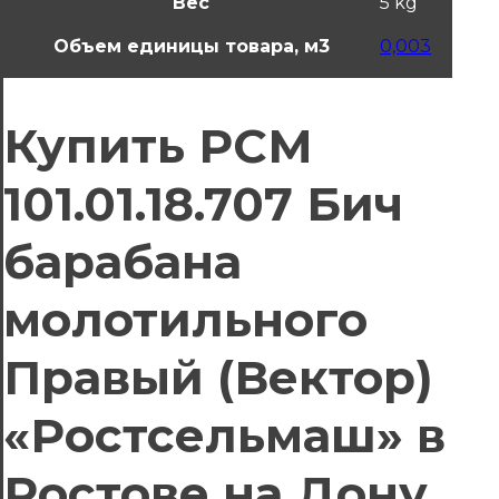
Вес
5 kg
Объем единицы товара, м3
0,003
Купить РСМ
101.01.18.707 Бич
барабана
молотильного
Правый (Вектор)
«Ростсельмаш» в
Ростове на Дону