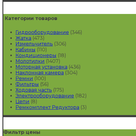
Категории товаров
Гидрооборудование
(346)
Жатка
(473)
Измельчитель
(306)
Кабины
(110)
Кондиционеры
(18)
Молотилки
(1407)
Моторная установка
(436)
Наклонная камера
(304)
Ремни
(100)
Фильтры
(56)
Ходовая часть
(175)
Электрооборудование
(182)
Цепи
(8)
Ремкомплект Редуктора
(3)
Фильтр цены