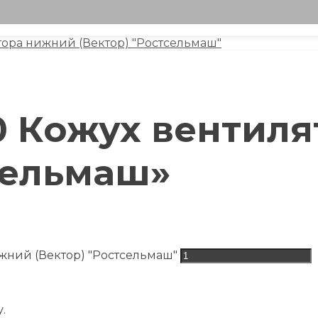
ятора нижний (Вектор) "Ростсельмаш"
150 Кожух венти
сельмаш»
ижний (Вектор) "Ростсельмаш"
.