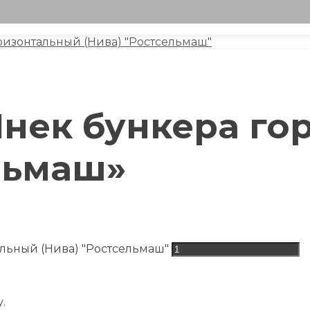
ризонтальный (Нива) "Ростсельмаш"
Шнек бункера г
льмаш»
альный (Нива) "Ростсельмаш"
.