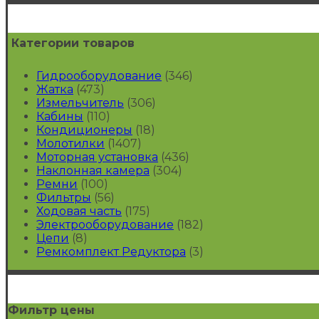
Категории товаров
Гидрооборудование
(346)
Жатка
(473)
Измельчитель
(306)
Кабины
(110)
Кондиционеры
(18)
Молотилки
(1407)
Моторная установка
(436)
Наклонная камера
(304)
Ремни
(100)
Фильтры
(56)
Ходовая часть
(175)
Электрооборудование
(182)
Цепи
(8)
Ремкомплект Редуктора
(3)
Фильтр цены