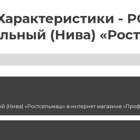
арактеристики - Р
альный (Нива) «Рос
ый (Нива) «Ростсельмаш» в интернет магазине «Проф