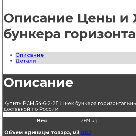
Описание Цены и Х
бункера горизонт
Описание
Детали
Описание
Купить РСМ 54-6-2-2Г Шнек бункера горизонтальн
доставкой по России
Вес
289 kg
Объем единицы товара, м3
0,02